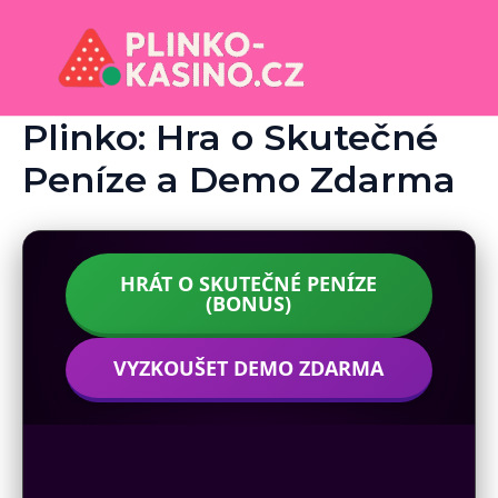
Přeskočit
na
obsah
Mai
Plinko: Hra o Skutečné
Men
Peníze a Demo Zdarma
HRÁT O SKUTEČNÉ PENÍZE
(BONUS)
VYZKOUŠET DEMO ZDARMA