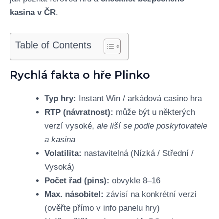
kasina v ČR
.
Table of Contents
Rychlá fakta o hře Plinko
Typ hry:
Instant Win / arkádová casino hra
RTP (návratnost):
může být u některých
verzí vysoké,
ale liší se podle poskytovatele
a kasina
Volatilita:
nastavitelná (Nízká / Střední /
Vysoká)
Počet řad (pins):
obvykle 8–16
Max. násobitel:
závisí na konkrétní verzi
(ověřte přímo v info panelu hry)